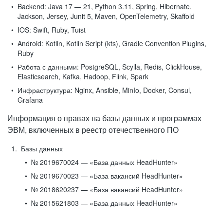
Backend:
Java 17 — 21, Python 3.11, Spring, Hibernate,
Jackson, Jersey, Junit 5, Maven, OpenTelemetry, Skaffold
IOS:
Swift, Ruby, Tuist
Android:
Kotlin, Kotlin Script (kts), Gradle Convention Plugins,
Ruby
Работа с данными:
PostgreSQL, Scylla, Redis, ClickHouse,
Elasticsearch, Kafka, Hadoop, Flink, Spark
Инфраструктура:
Nginx, Ansible, MinIo, Docker, Consul,
Grafana
Информация о правах на базы данных и программах
ЭВМ, включенных в реестр отечественного ПО
Базы данных
№ 2019670024 — «База данных HeadHunter»
№ 2019670023 — «База вакансий HeadHunter»
№ 2018620237 — «База вакансий HeadHunter»
№ 2015621803 — «База данных HeadHunter»