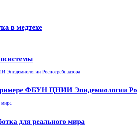
ка в медтехе
косистемы
а примере ФБУН ЦНИИ Эпидемиологии Ро
ботка для реального мира