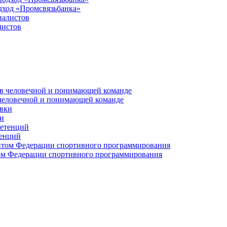
дход «Промсвязьбанка»
листов
 человечной и понимающей команде
и
тенций
м Федерации спортивного программирования