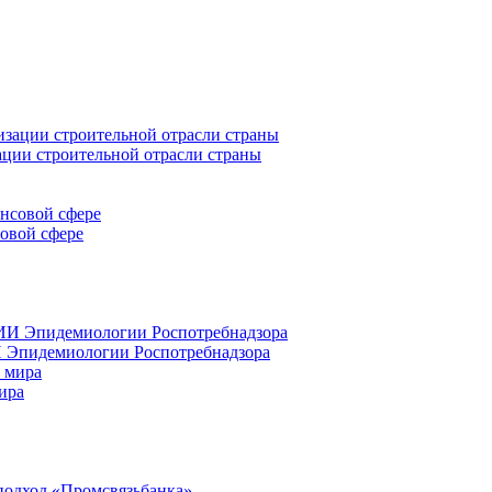
ации строительной отрасли страны
совой сфере
 Эпидемиологии Роспотребнадзора
ира