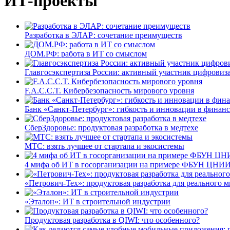
ИТ-проекты
Разработка в ЭЛАР: сочетание преимуществ
ДОМ.РФ: работа в ИТ со смыслом
Главгосэкспертиза России: активный участник цифровиз
F.A.C.C.T. Кибербезопасность мирового уровня
Банк «Санкт-Петербург»: гибкость и инновации в финан
СберЗдоровье: продуктовая разработка в медтехе
МТС: взять лучшее от стартапа и экосистемы
4 мифа об ИТ в госорганизации на примере ФБУН ЦНИИ
«Петрович-Тех»: продуктовая разработка для реального м
«Эталон»: ИТ в строительной индустрии
Продуктовая разработка в QIWI: что особенного?