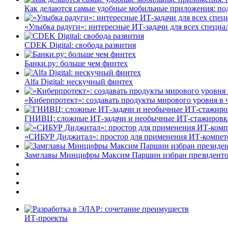
Как делаются самые удобные мобильные приложения: по
«Улыбка радуги»: интересные ИТ-задачи для всех специа
CDEK Digital: свобода развития
Банки.ру: больше чем финтех
Alfa Digital: нескучный финтех
«Киберпротект»: создавать продукты мирового уровня в
ГНИВЦ: сложные ИТ‑задачи и необычные ИТ‑стажировк
«СИБУР Диджитал»: простор для применения ИТ-компе
Замглавы Минцифры Максим Паршин избран президенто
ИТ-проекты