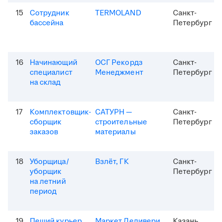
15
Сотрудник
TERMOLAND
Санкт-
бассейна
Петербург
16
Начинающий
ОСГ Рекордз
Санкт-
специалист
Менеджмент
Петербург
на склад
17
Комплектовщик-
САТУРН —
Санкт-
сборщик
строительные
Петербург
заказов
материалы
18
Уборщица/
Взлёт, ГК
Санкт-
уборщик
Петербург
на летний
период
19
Пеший курьер
Маркет Деливери
Казань