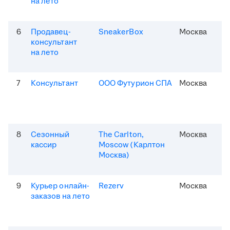
на лето
6
Продавец-
SneakerBox
Москва
консультант
на лето
7
Консультант
ООО Футурион СПА
Москва
8
Сезонный
The Carlton,
Москва
кассир
Moscow (Карлтон
Москва)
9
Курьер онлайн-
Rezerv
Москва
заказов на лето