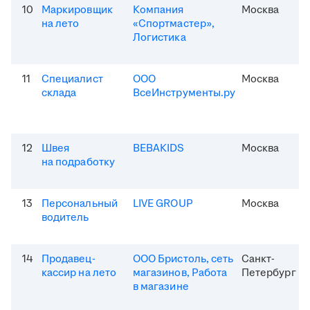
10
Маркировщик
Компания
Москва
на лето
«Спортмастер»,
Логистика
11
Специалист
ООО
Москва
склада
ВсеИнструменты.ру
12
Швея
BEBAKIDS
Москва
на подработку
13
Персональный
LIVE GROUP
Москва
водитель
14
Продавец-
ООО Бристоль, сеть
Санкт-
кассир на лето
магазинов, Работа
Петербург
в магазине