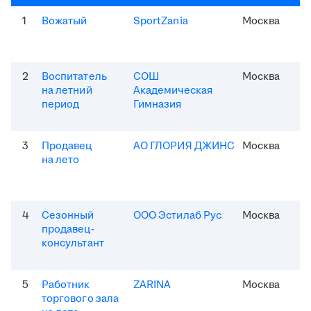
1
Вожатый
SportZania
Москва
2
Воспитатель
СОШ
Москва
на летний
Академическая
период
Гимназия
3
Продавец
АО ГЛОРИЯ ДЖИНС
Москва
на лето
4
Сезонный
ООО Эстилаб Рус
Москва
продавец-
консультант
5
Работник
ZARINA
Москва
торгового зала