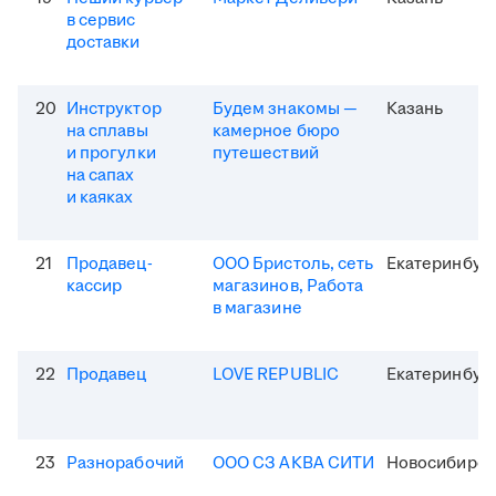
в сервис
доставки
20
Инструктор
Будем знакомы —
Казань
на сплавы
камерное бюро
и прогулки
путешествий
на сапах
и каяках
21
Продавец-
ООО Бристоль, сеть
Екатеринбур
кассир
магазинов, Работа
в магазине
22
Продавец
LOVE REPUBLIC
Екатеринбур
23
Разнорабочий
ООО СЗ АКВА СИТИ
Новосибирск