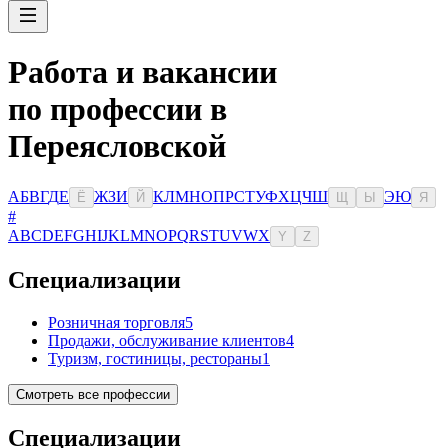
Работа и вакансии
по профессии в
Переясловской
А
Б
В
Г
Д
Е
Ж
З
И
К
Л
М
Н
О
П
Р
С
Т
У
Ф
Х
Ц
Ч
Ш
Э
Ю
Ё
Й
Щ
Ы
Я
#
A
B
C
D
E
F
G
H
I
J
K
L
M
N
O
P
Q
R
S
T
U
V
W
X
Y
Z
Специализации
Розничная торговля
5
Продажи, обслуживание клиентов
4
Туризм, гостиницы, рестораны
1
Смотреть все профессии
Специализации