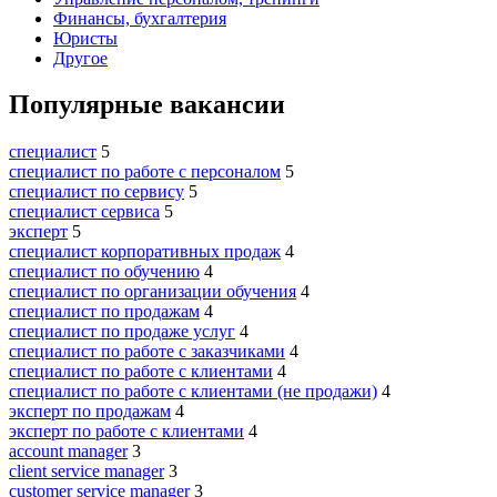
Финансы, бухгалтерия
Юристы
Другое
Популярные вакансии
специалист
5
специалист по работе с персоналом
5
специалист по сервису
5
специалист сервиса
5
эксперт
5
специалист корпоративных продаж
4
специалист по обучению
4
специалист по организации обучения
4
специалист по продажам
4
специалист по продаже услуг
4
специалист по работе с заказчиками
4
специалист по работе с клиентами
4
специалист по работе с клиентами (не продажи)
4
эксперт по продажам
4
эксперт по работе с клиентами
4
account manager
3
client service manager
3
customer service manager
3