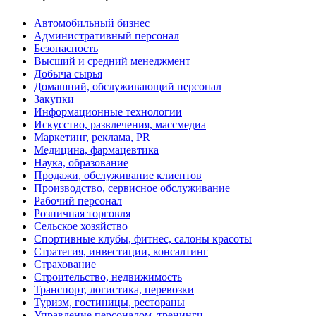
Автомобильный бизнес
Административный персонал
Безопасность
Высший и средний менеджмент
Добыча сырья
Домашний, обслуживающий персонал
Закупки
Информационные технологии
Искусство, развлечения, массмедиа
Маркетинг, реклама, PR
Медицина, фармацевтика
Наука, образование
Продажи, обслуживание клиентов
Производство, сервисное обслуживание
Рабочий персонал
Розничная торговля
Сельское хозяйство
Спортивные клубы, фитнес, салоны красоты
Стратегия, инвестиции, консалтинг
Страхование
Строительство, недвижимость
Транспорт, логистика, перевозки
Туризм, гостиницы, рестораны
Управление персоналом, тренинги