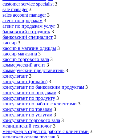
customer service specialist
3
sale manager
3
sales account manager
3
агент по продажам
3
агент по продажам услуг
3
банковский сотрудник
3
банковский специалист
3
кассир
3
кассир в магазин одежды
3
кассир магазина
3
кассир торгового зала
3
коммерческий агент
3
коммерческий представитель
3
консультант
3
консультант (онлайн)
3
консультант по банковским продуктам
3
консультант по продажам
3
консультант по продукту
3
консультант по работе с клиентами
3
консультант по товарам
3
консультант по услугам
3
консультант торгового зала
3
медицинский технолог
3
менеджер в отдел по работе с клиентами
3
менеджер отдела продаж
3