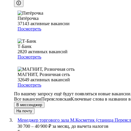
Пятёрочка
37143
активные вакансии
Посмотреть
Т-Банк
2820
активных вакансий
Посмотреть
МАГНИТ, Розничная сеть
32649
активных вакансий
Посмотреть
По вашему запросу ещё будут появляться новые вакансии
Все вакансии
Переясловская
Ключевые слова в названии в
В мессенджер
На почту
Менеджер торгового зала М.Косметик (станица Переясло
30 700
–
40 900
₽
за месяц,
до вычета налогов