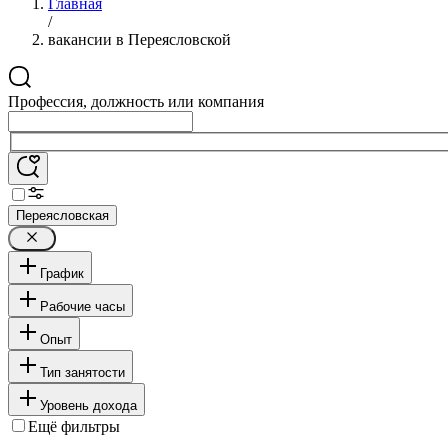
Главная
/
вакансии в Переясловской
Профессия, должность или компания
Переясловская
График
Рабочие часы
Опыт
Тип занятости
Уровень дохода
Ещё фильтры